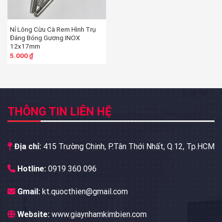
Nỉ Lông Cừu Cà Rem Hình Trụ
Đáng Bóng Gương INOX
12x17mm
5.000
₫
THÔNG TIN LIÊN HỆ
Địa chỉ:
415 Trường Chinh, P.Tân Thới Nhất, Q.12, Tp.HCM
Hotline:
0919 360 096
Gmail:
kt.quocthien@gmail.com
Website:
www.giaynhamkimbien.com