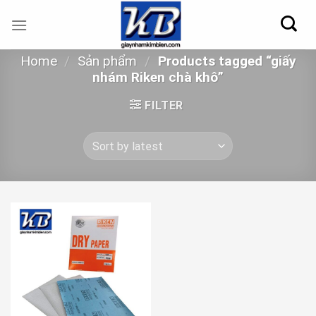
Skip
to
content
Home
/
Sản phẩm
/
Products tagged “giấy
nhám Riken chà khô”
FILTER