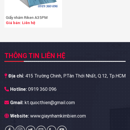
Giấy nhám Riken A35PM
Giá bán: Liên hệ
THÔNG TIN LIÊN HỆ
Địa chỉ:
415 Trường Chinh, P.Tân Thới Nhất, Q.12, Tp.HCM
Hotline:
0919 360 096
Gmail:
kt.quocthien@gmail.com
Website:
www.giaynhamkimbien.com