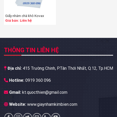
Giấy nhám chà khô Kovax
Giá bán: Liên hệ
THÔNG TIN LIÊN HỆ
Địa chỉ:
415 Trường Chinh, P.Tân Thới Nhất, Q.12, Tp.HCM
Hotline:
0919 360 096
Gmail:
kt.quocthien@gmail.com
Website:
www.giaynhamkimbien.com