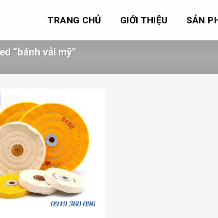
TRANG CHỦ
GIỚI THIỆU
SẢN P
ed “bánh vải mỹ”