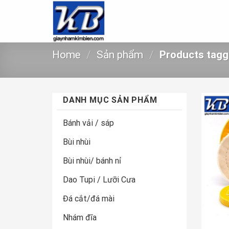
Skip
to
content
Home
/
Sản phẩm
/
Products tagg
DANH MỤC SẢN PHẨM
Bánh vải / sáp
Bùi nhùi
Bùi nhùi/ bánh nỉ
Dao Tupi / Lưỡi Cưa
Đá cắt/đá mài
Nhám đĩa