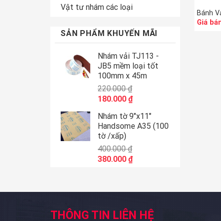
Vật tư nhám các loại
Bánh V
Giá bán
SẢN PHẨM KHUYẾN MÃI
Nhám vải TJ113 -
JB5 mềm loại tốt
100mm x 45m
220.000
₫
180.000
₫
Nhám tờ 9"x11"
Handsome A35 (100
tờ /xấp)
400.000
₫
380.000
₫
THÔNG TIN LIÊN HỆ